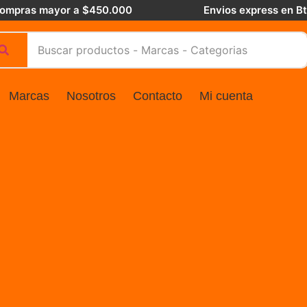
 compras mayor a $450.000
Envios express en B
Marcas
Nosotros
Contacto
Mi cuenta