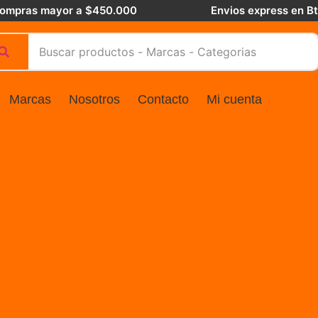
 compras mayor a $450.000
Envios express en B
Marcas
Nosotros
Contacto
Mi cuenta