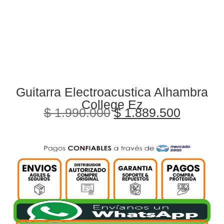
Guitarra Electroacustica Alhambra
College Ez
$
1.990.000
$
1.889.500