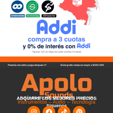
Financia con addi y paga despues !!!
Envio gratis compras mayor a $450.000
ADQUIRRE LOS MEJORES PRECIOS
! SUEÑA EN GRANDE, TE MERECES LO MEJOR !
Instrumentos – Audio – Tecnología
Siguenos