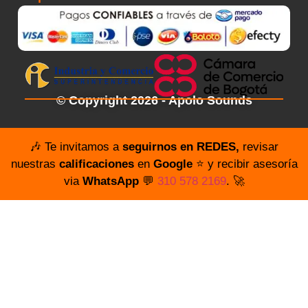
© Copyright 2026 - Apolo Sounds
🎶 Te invitamos a
seguirnos en REDES,
revisar
nuestras
calificaciones
en
Google
⭐️ y recibir asesoría
via
WhatsApp
💬
310 578 2169
. 🚀