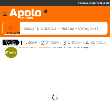
Financia con addi y paga despu
😊 SI NO ENCUENTRAS UN PRODUCTO, NOSOTROS TE AYUDAMOS, ESCRIBENOS. 📲
Inicio
/
GUITARRAS
/
Electroacusticas
/ Guitarra Electroacustica Alhambra College Ez
¡Oferta!