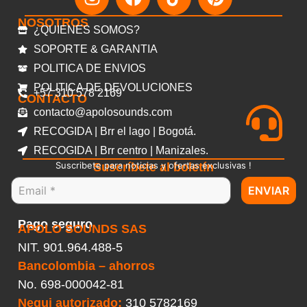
NOSOTROS
¿QUIENES SOMOS?
SOPORTE & GARANTIA
POLITICA DE ENVIOS
POLITICA DE DEVOLUCIONES
+57 310 578 2169
CONTACTO
contacto@apolosounds.com
RECOGIDA | Brr el lago | Bogotá.
RECOGIDA | Brr centro | Manizales.
Suscribete para noticias y ofertas exclusivas !
Suscríbete al boletín
ENVIAR
Pago seguro
APOLO SOUNDS SAS
NIT. 901.964.488-5
Bancolombia – ahorros
No.
698-000042-81
Nequi autorizado:
310 5782169