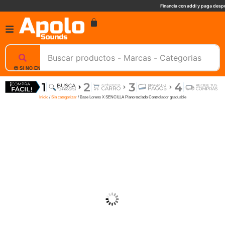
Financia con addi y paga despu
😊 SI NO ENCUENTRAS UN PRODUCTO, NOSOTROS TE AYUDAMOS, ESCRIBENOS. 📲
Inicio
/
Sin categorizar
/ Base Lorens X SENCILLA Piano teclado Controlador graduable