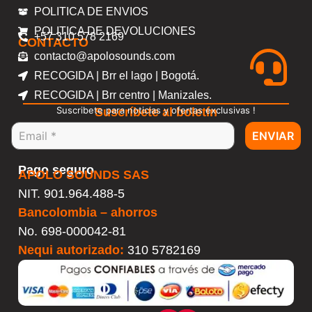
POLITICA DE ENVIOS
POLITICA DE DEVOLUCIONES
+57 310 578 2169
CONTACTO
contacto@apolosounds.com
RECOGIDA | Brr el lago | Bogotá.
RECOGIDA | Brr centro | Manizales.
Suscribete para noticias y ofertas exclusivas !
Suscríbete al boletín
ENVIAR
Pago seguro
APOLO SOUNDS SAS
NIT. 901.964.488-5
Bancolombia – ahorros
No.
698-000042-81
Nequi autorizado:
310 5782169