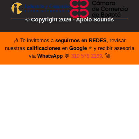
© Copyright 2026 - Apolo Sounds
🎶 Te invitamos a
seguirnos en REDES,
revisar
nuestras
calificaciones
en
Google
⭐️ y recibir asesoría
via
WhatsApp
💬
310 578 2169
. 🚀