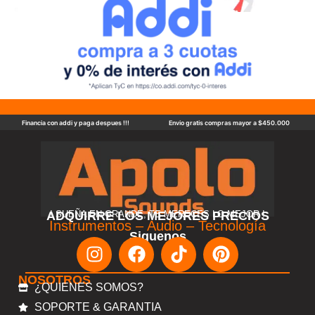
Financia con addi y paga despues !!!
Envio gratis compras mayor a $450.000
ADQUIRRE LOS MEJORES PRECIOS
! SUEÑA EN GRANDE, TE MERECES LO MEJOR !
Instrumentos – Audio – Tecnología
Siguenos
NOSOTROS
¿QUIENES SOMOS?
SOPORTE & GARANTIA