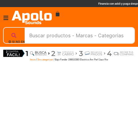
Financia con addi y paga despu
😊 SI NO ENCUENTRAS UN PRODUCTO, NOSOTROS TE AYUDAMOS, ESCRIBENOS. 📲
Inicio
/
Sin categorizar
/ Bajo Fender 198610380 Electrico Am Perf Jazz Rw