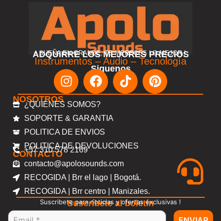
ADQUIRRE LOS MEJORES PRECIOS
! SUEÑA EN GRANDE, TE MERECES LO MEJOR !
Instrumentos – Audio – Tecnología
Siguenos
NOSOTROS
¿QUIENES SOMOS?
SOPORTE & GARANTIA
POLITICA DE ENVIOS
POLITICA DE DEVOLUCIONES
+57 310 578 2169
CONTACTO
contacto@apolosounds.com
RECOGIDA | Brr el lago | Bogotá.
RECOGIDA | Brr centro | Manizales.
Suscribete para noticias y ofertas exclusivas !
Suscríbete al boletín
ENVIAR