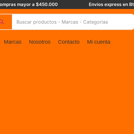
 compras mayor a $450.000
Envios express en B
Marcas
Nosotros
Contacto
Mi cuenta