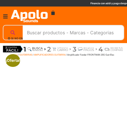
Financia con addi y paga despu
😊 SI NO ENCUENTRAS UN PRODUCTO, NOSOTROS TE AYUDAMOS, ESCRIBENOS. 📲
Inicio
/
GUITARRAS
/
AMPLIFICADORES GUITARRA
/ Amplificador Fender FRONTMAN 20G Guit Elec
¡Oferta!