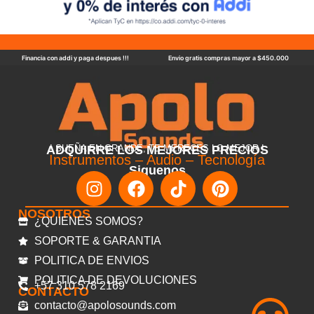
Financia con addi y paga despues !!!
Envio gratis compras mayor a $450.000
ADQUIRRE LOS MEJORES PRECIOS
! SUEÑA EN GRANDE, TE MERECES LO MEJOR !
Instrumentos – Audio – Tecnología
Siguenos
NOSOTROS
¿QUIENES SOMOS?
SOPORTE & GARANTIA
POLITICA DE ENVIOS
POLITICA DE DEVOLUCIONES
+57 310 578 2169
CONTACTO
contacto@apolosounds.com