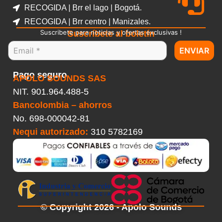
RECOGIDA | Brr el lago | Bogotá.
RECOGIDA | Brr centro | Manizales.
Suscribete para noticias y ofertas exclusivas !
Suscríbete al boletín
ENVIAR
Pago seguro
APOLO SOUNDS SAS
NIT. 901.964.488-5
Bancolombia – ahorros
No.
698-000042-81
Nequi autorizado:
310 5782169
© Copyright 2026 - Apolo Sounds