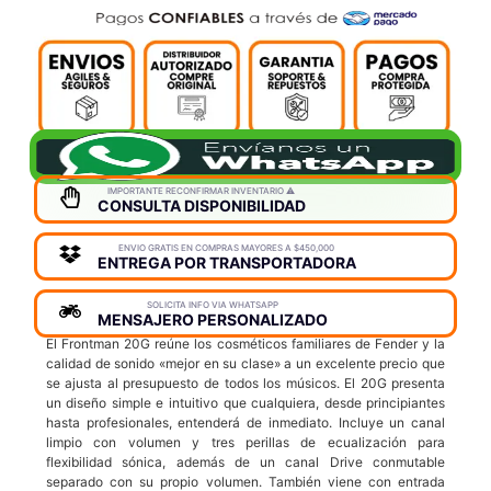
IMPORTANTE RECONFIRMAR INVENTARIO ⚠️
CONSULTA DISPONIBILIDAD
ENVIO GRATIS EN COMPRAS MAYORES A $450,000
ENTREGA POR TRANSPORTADORA
SOLICITA INFO VIA WHATSAPP
MENSAJERO PERSONALIZADO
El Frontman 20G reúne los cosméticos familiares de Fender y la
calidad de sonido «mejor en su clase» a un excelente precio que
se ajusta al presupuesto de todos los músicos. El 20G presenta
un diseño simple e intuitivo que cualquiera, desde principiantes
hasta profesionales, entenderá de inmediato. Incluye un canal
limpio con volumen y tres perillas de ecualización para
flexibilidad sónica, además de un canal Drive conmutable
separado con su propio volumen. También viene con entrada