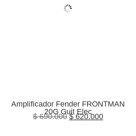
Amplificador Fender FRONTMAN
20G Guit Elec
$
690.000
$
620.000