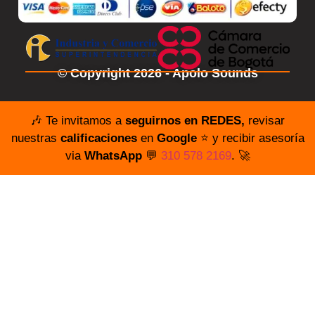
© Copyright 2026 - Apolo Sounds
🎶 Te invitamos a
seguirnos en REDES,
revisar
nuestras
calificaciones
en
Google
⭐️ y recibir asesoría
via
WhatsApp
💬
310 578 2169
. 🚀