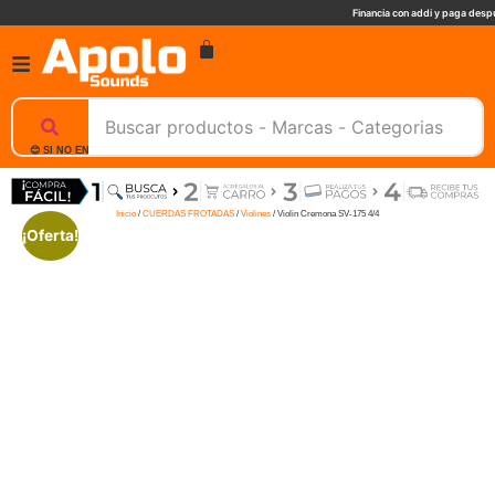
Financia con addi y paga despu
😊 SI NO ENCUENTRAS UN PRODUCTO, NOSOTROS TE AYUDAMOS, ESCRIBENOS. 📲
Inicio
/
CUERDAS FROTADAS
/
Violines
/ Violin Cremona SV-175 4/4
¡Oferta!