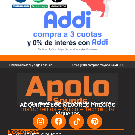
Financia con addi y paga despues !!!
Envio gratis compras mayor a $450.000
ADQUIRRE LOS MEJORES PRECIOS
! SUEÑA EN GRANDE, TE MERECES LO MEJOR !
Instrumentos – Audio – Tecnología
Siguenos
NOSOTROS