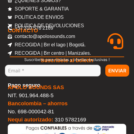
¿QUIENES SOMOS?
SOPORTE & GARANTIA
POLITICA DE ENVIOS
POLITICA DE DEVOLUCIONES
+57 310 578 2169
CONTACTO
contacto@apolosounds.com
RECOGIDA | Brr el lago | Bogotá.
RECOGIDA | Brr centro | Manizales.
Suscribete para noticias y ofertas exclusivas !
Suscríbete al boletín
ENVIAR
Pago seguro
APOLO SOUNDS SAS
NIT. 901.964.488-5
Bancolombia – ahorros
No.
698-000042-81
Nequi autorizado:
310 5782169