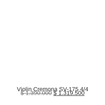
Violin Cremona SV-175 4/4
$
1.390.000
$
1.319.500