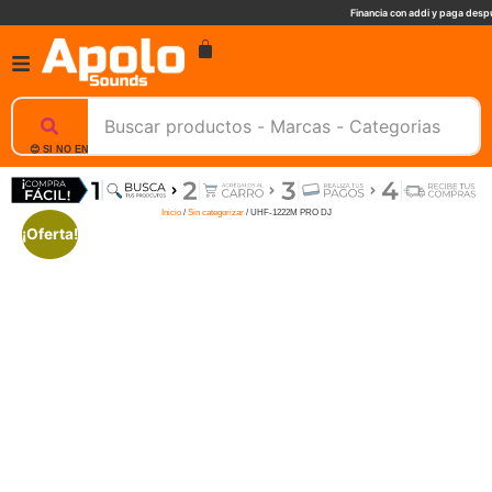
Financia con addi y paga despu
😊 SI NO ENCUENTRAS UN PRODUCTO, NOSOTROS TE AYUDAMOS, ESCRIBENOS. 📲
Inicio
/
Sin categorizar
/ UHF-1222M PRO DJ
¡Oferta!