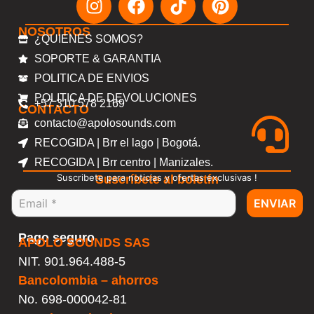
NOSOTROS
¿QUIENES SOMOS?
SOPORTE & GARANTIA
POLITICA DE ENVIOS
POLITICA DE DEVOLUCIONES
+57 310 578 2169
CONTACTO
contacto@apolosounds.com
RECOGIDA | Brr el lago | Bogotá.
RECOGIDA | Brr centro | Manizales.
Suscribete para noticias y ofertas exclusivas !
Suscríbete al boletín
ENVIAR
Pago seguro
APOLO SOUNDS SAS
NIT. 901.964.488-5
Bancolombia – ahorros
No.
698-000042-81