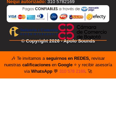
Nequi autorizado:
310 5782169
© Copyright 2026 - Apolo Sounds
🎶 Te invitamos a
seguirnos en REDES,
revisar
nuestras
calificaciones
en
Google
⭐️ y recibir asesoría
via
WhatsApp
💬
310 578 2169
. 🚀