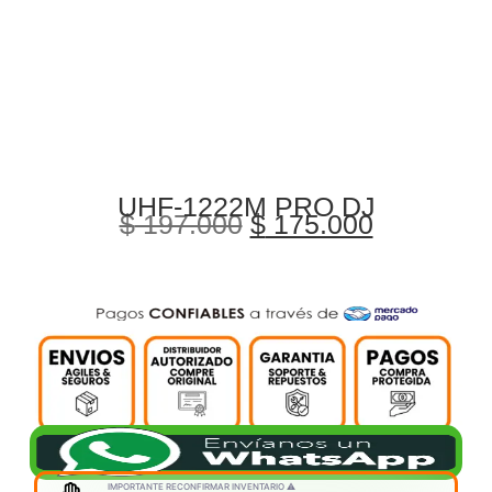
UHF-1222M PRO DJ
$
197.000
$
175.000
IMPORTANTE RECONFIRMAR INVENTARIO ⚠️