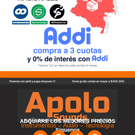
Financia con addi y paga despues !!!
Envio gratis compras mayor a $450.000
ADQUIRRE LOS MEJORES PRECIOS
! SUEÑA EN GRANDE, TE MERECES LO MEJOR !
Instrumentos – Audio – Tecnología
Siguenos