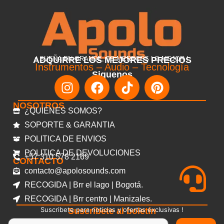
ADQUIRRE LOS MEJORES PRECIOS
! SUEÑA EN GRANDE, TE MERECES LO MEJOR !
Instrumentos – Audio – Tecnología
Siguenos
NOSOTROS
¿QUIENES SOMOS?
SOPORTE & GARANTIA
POLITICA DE ENVIOS
POLITICA DE DEVOLUCIONES
+57 310 578 2169
CONTACTO
contacto@apolosounds.com
RECOGIDA | Brr el lago | Bogotá.
RECOGIDA | Brr centro | Manizales.
Suscribete para noticias y ofertas exclusivas !
Suscríbete al boletín