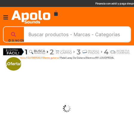
Financia con addi y paga despu
😊 SI NO ENCUENTRAS UN PRODUCTO, NOSOTROS TE AYUDAMOS, ESCRIBENOS. 📲
Inicio
/
GUITARRAS
/
Efectos guitarra
/ Pedal Laney De Guitarra Eléctrica IRF-LOUDPEDAL
¡Oferta!