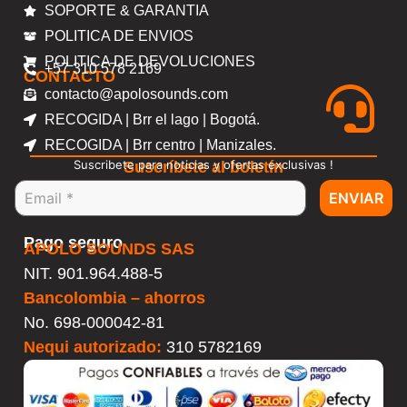
SOPORTE & GARANTIA
POLITICA DE ENVIOS
POLITICA DE DEVOLUCIONES
+57 310 578 2169
CONTACTO
contacto@apolosounds.com
RECOGIDA | Brr el lago | Bogotá.
RECOGIDA | Brr centro | Manizales.
Suscribete para noticias y ofertas exclusivas !
Suscríbete al boletín
ENVIAR
Pago seguro
APOLO SOUNDS SAS
NIT. 901.964.488-5
Bancolombia – ahorros
No.
698-000042-81
Nequi autorizado:
310 5782169