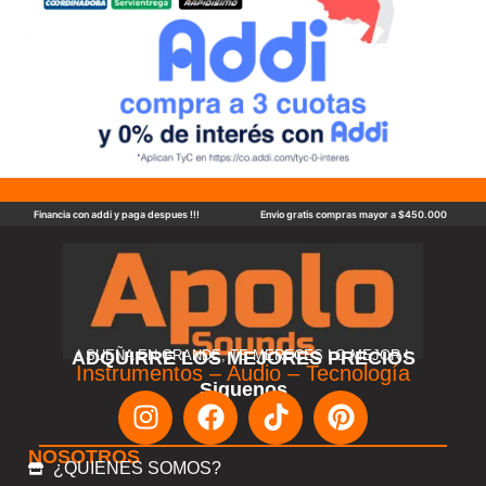
Financia con addi y paga despues !!!
Envio gratis compras mayor a $450.000
ADQUIRRE LOS MEJORES PRECIOS
! SUEÑA EN GRANDE, TE MERECES LO MEJOR !
Instrumentos – Audio – Tecnología
Siguenos
NOSOTROS
¿QUIENES SOMOS?