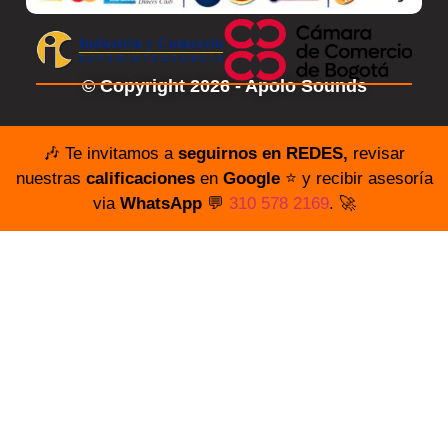
© Copyright 2026 - Apolo Sounds
🎶 Te invitamos a
seguirnos en REDES,
revisar
nuestras
calificaciones
en
Google
⭐️ y recibir asesoría
via
WhatsApp
💬
310 578 2169
. 🚀