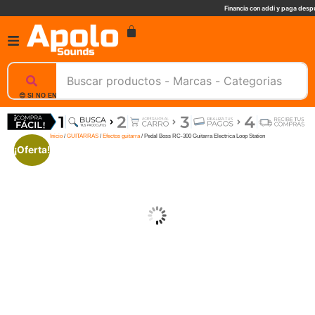
Financia con addi y paga despu
😊 SI NO ENCUENTRAS UN PRODUCTO, NOSOTROS TE AYUDAMOS, ESCRIBENOS. 📲
Inicio
/
GUITARRAS
/
Efectos guitarra
/ Pedal Boss RC-300 Guitarra Electrica Loop Station
¡Oferta!