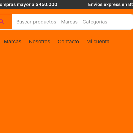
 compras mayor a $450.000
Envios express en B
Marcas
Nosotros
Contacto
Mi cuenta