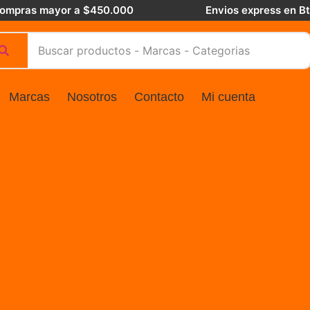
 compras mayor a $450.000
Envios express en B
Marcas
Nosotros
Contacto
Mi cuenta