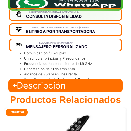
IMPORTANTE RECONFIRMAR INVENTARIO ⚠️
CONSULTA DISPONIBILIDAD
ENVIO GRATIS EN COMPRAS MAYORES A $450,000
ENTREGA POR TRANSPORTADORA
SOLICITA INFO VIA WHATSAPP
MENSAJERO PERSONALIZADO
Comunicación full-duplex
Un auricular principal y 7 secundarios
Frecuencia de funcionamiento de 1.9 GHz
Cancelación de ruido ambiental
Alcance de 350 m en línea recta
Garantía limitada de
1 año
por Hollyland
Descripción
Productos Relacionados
¡OFERTA!