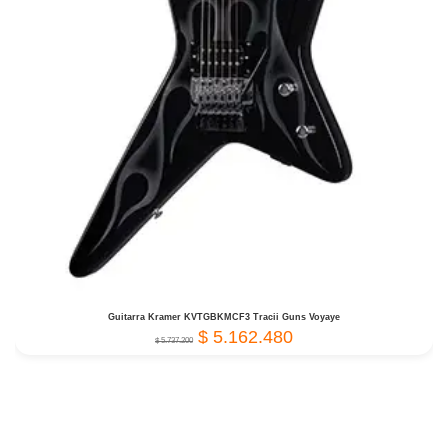
Guitarra Kramer KVTGBKMCF3 Tracii Guns Voyaye
$
5.162.480
$
5.737.200