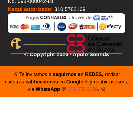
No.
698-000042-81
Nequi autorizado:
310 5782169
© Copyright 2026 - Apolo Sounds
🎶 Te invitamos a
seguirnos en REDES,
revisar
nuestras
calificaciones
en
Google
⭐️ y recibir asesoría
via
WhatsApp
💬
310 578 2169
. 🚀