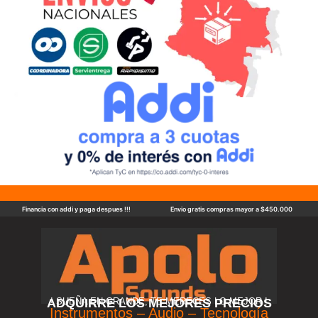
Financia con addi y paga despues !!!
Envio gratis compras mayor a $450.000
ADQUIRRE LOS MEJORES PRECIOS
! SUEÑA EN GRANDE, TE MERECES LO MEJOR !
Instrumentos – Audio – Tecnología