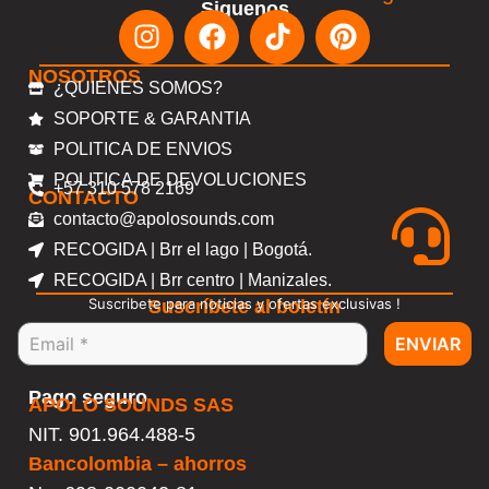
Siguenos
NOSOTROS
¿QUIENES SOMOS?
SOPORTE & GARANTIA
POLITICA DE ENVIOS
POLITICA DE DEVOLUCIONES
+57 310 578 2169
CONTACTO
contacto@apolosounds.com
RECOGIDA | Brr el lago | Bogotá.
RECOGIDA | Brr centro | Manizales.
Suscribete para noticias y ofertas exclusivas !
Suscríbete al boletín
ENVIAR
Pago seguro
APOLO SOUNDS SAS
NIT. 901.964.488-5
Bancolombia – ahorros