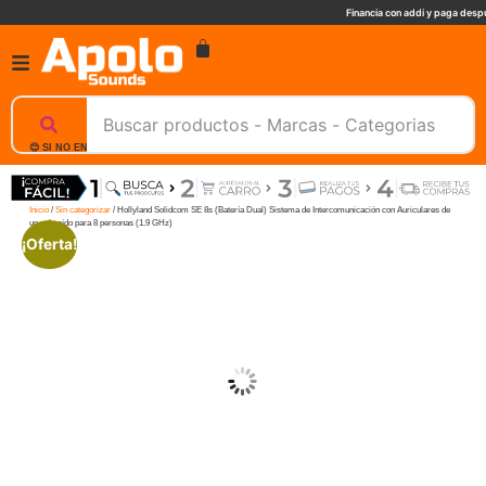
Financia con addi y paga despu
😊 SI NO ENCUENTRAS UN PRODUCTO, NOSOTROS TE AYUDAMOS, ESCRIBENOS. 📲
Inicio
/
Sin categorizar
/ Hollyland Solidcom SE 8s (Batería Dual) Sistema de Intercomunicación con Auriculares de
un solo oído para 8 personas (1.9 GHz)
¡Oferta!