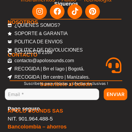
Siguenos
NOSOTROS
¿QUIENES SOMOS?
SOPORTE & GARANTIA
POLITICA DE ENVIOS
POLITICA DE DEVOLUCIONES
+57 310 578 2169
CONTACTO
contacto@apolosounds.com
RECOGIDA | Brr el lago | Bogotá.
RECOGIDA | Brr centro | Manizales.
Suscribete para noticias y ofertas exclusivas !
Suscríbete al boletín
ENVIAR
Pago seguro
APOLO SOUNDS SAS
NIT. 901.964.488-5
Bancolombia – ahorros