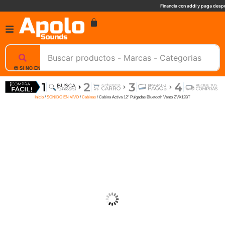
Financia con addi y paga despu
😊 SI NO ENCUENTRAS UN PRODUCTO, NOSOTROS TE AYUDAMOS, ESCRIBENOS. 📲
Inicio
/
SONIDO EN VIVO
/
Cabinas
/ Cabina Activa 12″ Pulgadas Bluetooth Vento ZVX12BT