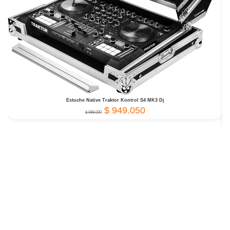
Estuche Native Traktor Kontrol S4 MK3 Dj
$
949.050
$
999.000