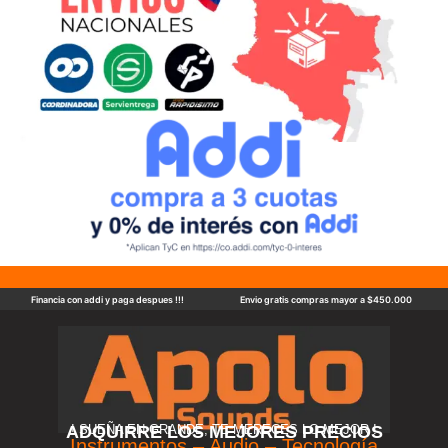
Financia con addi y paga despues !!!
Envio gratis compras mayor a $450.000
ADQUIRRE LOS MEJORES PRECIOS
! SUEÑA EN GRANDE, TE MERECES LO MEJOR !
Instrumentos – Audio – Tecnología