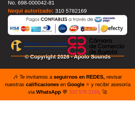
No.
698-000042-81
Nequi autorizado:
310 5782169
© Copyright 2026 - Apolo Sounds
🎶 Te invitamos a
seguirnos en REDES,
revisar
nuestras
calificaciones
en
Google
⭐️ y recibir asesoría
via
WhatsApp
💬
310 578 2169
. 🚀