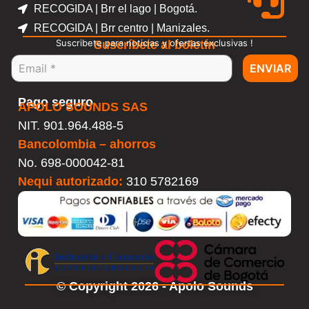
RECOGIDA | Brr el lago | Bogotá.
RECOGIDA | Brr centro | Manizales.
Suscribete para noticias y ofertas exclusivas !
Suscríbete al boletín
ENVIAR
Pago seguro
APOLO SOUNDS SAS
NIT. 901.964.488-5
Bancolombia – ahorros
No.
698-000042-81
Nequi autorizado:
310 5782169
© Copyright 2026 - Apolo Sounds