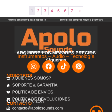
1
2
3
4
5
6
7
→
Financia con addi y paga despues !!!
Envio gratis compras mayor a $450.000
ADQUIRRE LOS MEJORES PRECIOS
! SUEÑA EN GRANDE, TE MERECES LO MEJOR !
Instrumentos – Audio – Tecnología
Siguenos
NOSOTROS
¿QUIENES SOMOS?
SOPORTE & GARANTIA
POLITICA DE ENVIOS
POLITICA DE DEVOLUCIONES
+57 310 578 2169
CONTACTO
contacto@apolosounds.com