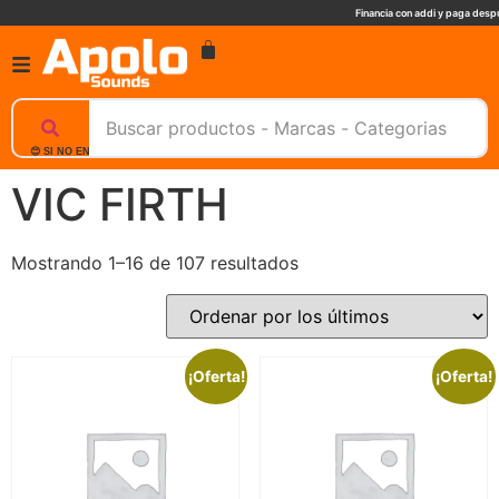
Financia con addi y paga despu
😊 SI NO ENCUENTRAS UN PRODUCTO, NOSOTROS TE AYUDAMOS, ESCRIBENOS. 📲
VIC FIRTH
Mostrando 1–16 de 107 resultados
¡Oferta!
¡Oferta!