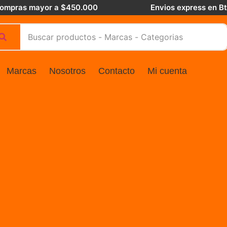
 compras mayor a $450.000
Envios express en B
Marcas
Nosotros
Contacto
Mi cuenta