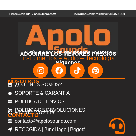
Financia con addi y paga despues !!!
Envio gratis compras mayor a $450.000
ADQUIRRE LOS MEJORES PRECIOS
! SUEÑA EN GRANDE, TE MERECES LO MEJOR !
Instrumentos – Audio – Tecnología
Siguenos
NOSOTROS
¿QUIENES SOMOS?
SOPORTE & GARANTIA
POLITICA DE ENVIOS
POLITICA DE DEVOLUCIONES
+57 310 578 2169
CONTACTO
contacto@apolosounds.com
RECOGIDA | Brr el lago | Bogotá.