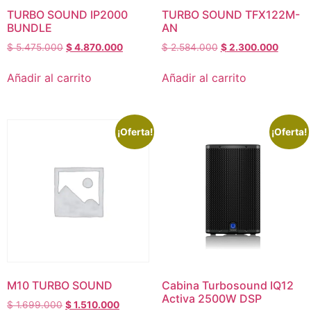
TURBO SOUND IP2000
TURBO SOUND TFX122M-
BUNDLE
AN
$
5.475.000
$
4.870.000
$
2.584.000
$
2.300.000
Añadir al carrito
Añadir al carrito
¡Oferta!
¡Oferta!
M10 TURBO SOUND
Cabina Turbosound IQ12
Activa 2500W DSP
$
1.699.000
$
1.510.000