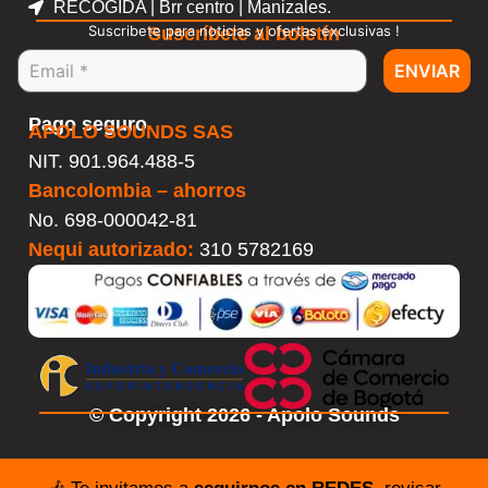
RECOGIDA | Brr centro | Manizales.
Suscribete para noticias y ofertas exclusivas !
Suscríbete al boletín
ENVIAR
Pago seguro
APOLO SOUNDS SAS
NIT. 901.964.488-5
Bancolombia – ahorros
No.
698-000042-81
Nequi autorizado:
310 5782169
© Copyright 2026 - Apolo Sounds