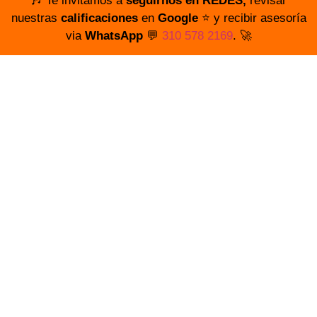
🎶 Te invitamos a
seguirnos en REDES,
revisar
nuestras
calificaciones
en
Google
⭐️ y recibir asesoría
via
WhatsApp
💬
310 578 2169
. 🚀