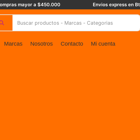
 compras mayor a $450.000
Envios express en B
Marcas
Nosotros
Contacto
Mi cuenta