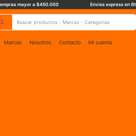
 compras mayor a $450.000
Envios express en B
Marcas
Nosotros
Contacto
Mi cuenta