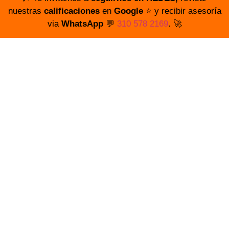
nuestras
calificaciones
en
Google
⭐️ y recibir asesoría
via
WhatsApp
💬
310 578 2169
. 🚀