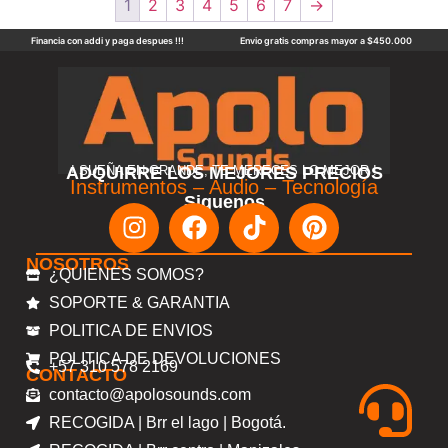
1
2
3
4
5
6
7
→
Financia con addi y paga despues !!!
Envio gratis compras mayor a $450.000
ADQUIRRE LOS MEJORES PRECIOS
! SUEÑA EN GRANDE, TE MERECES LO MEJOR !
Instrumentos – Audio – Tecnología
Siguenos
NOSOTROS
¿QUIENES SOMOS?
SOPORTE & GARANTIA
POLITICA DE ENVIOS
POLITICA DE DEVOLUCIONES
+57 310 578 2169
CONTACTO
contacto@apolosounds.com
RECOGIDA | Brr el lago | Bogotá.