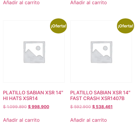
Añadir al carrito
Añadir al carrito
¡Oferta!
¡Oferta!
PLATILLO SABIAN XSR 14″
PLATILLO SABIAN XSR 14″
HI HATS XSR14
FAST CRASH XSR1407B
$
1.099.890
$
998.900
$
592.900
$
538.461
Añadir al carrito
Añadir al carrito