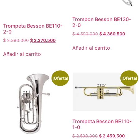
Trombon Besson BE130-
2-0
Trompeta Besson BE110-
2-0
$
4.590.000
$
4.360.500
$
2.390.000
$
2.270.500
Añadir al carrito
Añadir al carrito
¡Oferta!
¡Oferta!
Trompeta Besson BE110-
1-0
$
2.590.000
$
2.459.500