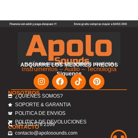
Financia con addi y paga despues !!!
Envio gratis compras mayor a $450.000
ADQUIRRE LOS MEJORES PRECIOS
! SUEÑA EN GRANDE, TE MERECES LO MEJOR !
Instrumentos – Audio – Tecnología
Siguenos
NOSOTROS
¿QUIENES SOMOS?
SOPORTE & GARANTIA
POLITICA DE ENVIOS
POLITICA DE DEVOLUCIONES
+57 310 578 2169
CONTACTO
contacto@apolosounds.com