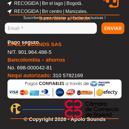
RECOGIDA | Brr el lago | Bogotá.
RECOGIDA | Brr centro | Manizales.
Suscribete para noticias y ofertas exclusivas !
Suscríbete al boletín
ENVIAR
Pago seguro
APOLO SOUNDS SAS
NIT. 901.964.488-5
Bancolombia – ahorros
No.
698-000042-81
Nequi autorizado:
310 5782169
© Copyright 2026 - Apolo Sounds