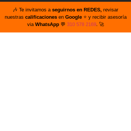
🎶 Te invitamos a
seguirnos en REDES,
revisar
nuestras
calificaciones
en
Google
⭐️ y recibir asesoría
via
WhatsApp
💬
310 578 2169
. 🚀