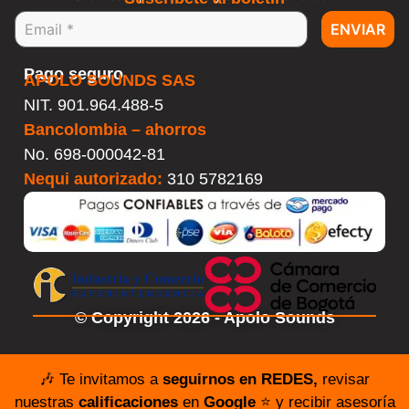
ENVIAR
Pago seguro
APOLO SOUNDS SAS
NIT. 901.964.488-5
Bancolombia – ahorros
No.
698-000042-81
Nequi autorizado:
310 5782169
© Copyright 2026 - Apolo Sounds
🎶 Te invitamos a
seguirnos en REDES,
revisar
nuestras
calificaciones
en
Google
⭐️ y recibir asesoría