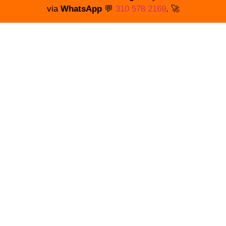
via
WhatsApp
💬
310 578 2169
. 🚀