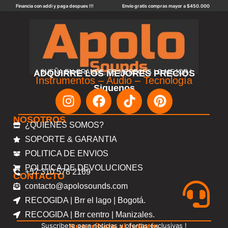
Financia con addi y paga despues !!!
Envio gratis compras mayor a $450.000
ADQUIRRE LOS MEJORES PRECIOS
! SUEÑA EN GRANDE, TE MERECES LO MEJOR !
Instrumentos – Audio – Tecnología
Siguenos
NOSOTROS
¿QUIENES SOMOS?
SOPORTE & GARANTIA
POLITICA DE ENVIOS
POLITICA DE DEVOLUCIONES
+57 310 578 2169
CONTACTO
contacto@apolosounds.com
RECOGIDA | Brr el lago | Bogotá.
RECOGIDA | Brr centro | Manizales.
Suscribete para noticias y ofertas exclusivas !
Suscríbete al boletín