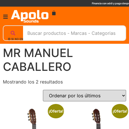
Financia con addi y paga despu
😊 SI NO ENCUENTRAS UN PRODUCTO, NOSOTROS TE AYUDAMOS, ESCRIBENOS. 📲
MR MANUEL
CABALLERO
Mostrando los 2 resultados
¡Oferta!
¡Oferta!