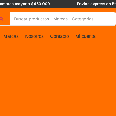
 compras mayor a $450.000
Envios express en B
Marcas
Nosotros
Contacto
Mi cuenta