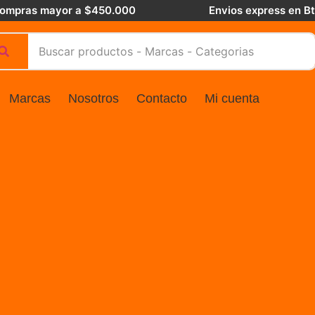
 compras mayor a $450.000
Envios express en B
Marcas
Nosotros
Contacto
Mi cuenta