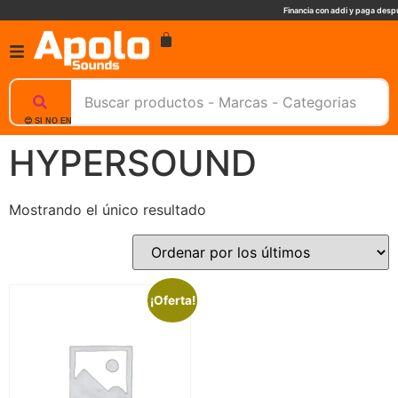
Financia con addi y paga despu
😊 SI NO ENCUENTRAS UN PRODUCTO, NOSOTROS TE AYUDAMOS, ESCRIBENOS. 📲
HYPERSOUND
Mostrando el único resultado
¡Oferta!