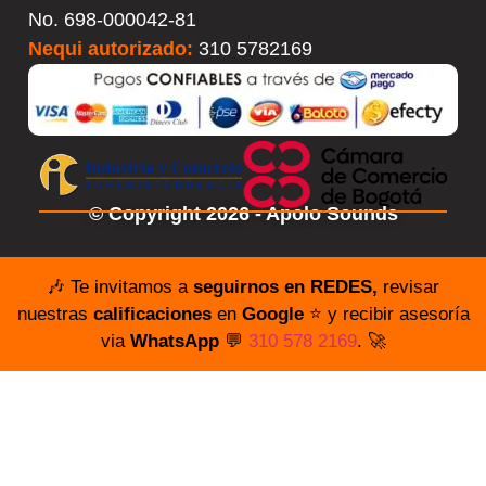
No.
698-000042-81
Nequi autorizado:
310 5782169
© Copyright 2026 - Apolo Sounds
🎶 Te invitamos a
seguirnos en REDES,
revisar
nuestras
calificaciones
en
Google
⭐️ y recibir asesoría
via
WhatsApp
💬
310 578 2169
. 🚀