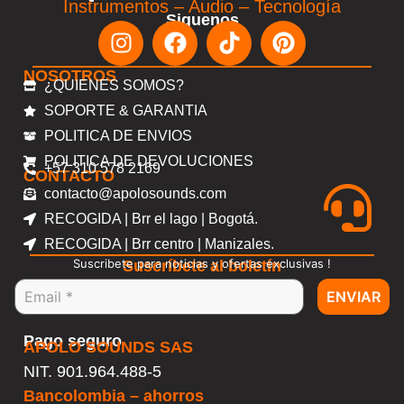
Instrumentos – Audio – Tecnología
Siguenos
NOSOTROS
¿QUIENES SOMOS?
SOPORTE & GARANTIA
POLITICA DE ENVIOS
POLITICA DE DEVOLUCIONES
+57 310 578 2169
CONTACTO
contacto@apolosounds.com
RECOGIDA | Brr el lago | Bogotá.
RECOGIDA | Brr centro | Manizales.
Suscribete para noticias y ofertas exclusivas !
Suscríbete al boletín
ENVIAR
Pago seguro
APOLO SOUNDS SAS
NIT. 901.964.488-5
Bancolombia – ahorros