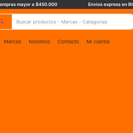
 compras mayor a $450.000
Envios express en B
Marcas
Nosotros
Contacto
Mi cuenta