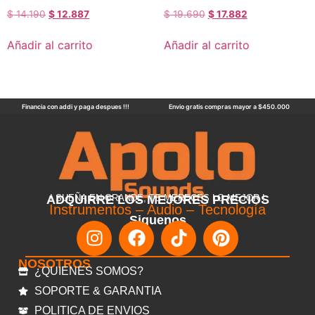
$
14.190
$
12.887
$
19.690
$
17.882
Añadir al carrito
Añadir al carrito
Financia con addi y paga despues !!!
Envio gratis compras mayor a $450.000
ADQUIRRE LOS MEJORES PRECIOS
! SUEÑA EN GRANDE, TE MERECES LO MEJOR !
Instrumentos – Audio – Tecnología
Siguenos
NOSOTROS
¿QUIENES SOMOS?
SOPORTE & GARANTIA
POLITICA DE ENVIOS