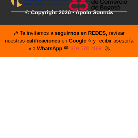
© Copyright 2026 - Apolo Sounds
🎶 Te invitamos a
seguirnos en REDES,
revisar
nuestras
calificaciones
en
Google
⭐️ y recibir asesoría
via
WhatsApp
💬
310 578 2169
. 🚀