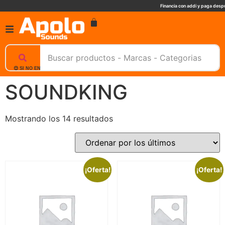
Financia con addi y paga despu
😊 SI NO ENCUENTRAS UN PRODUCTO, NOSOTROS TE AYUDAMOS, ESCRIBENOS. 📲
SOUNDKING
Mostrando los 14 resultados
¡Oferta!
¡Oferta!