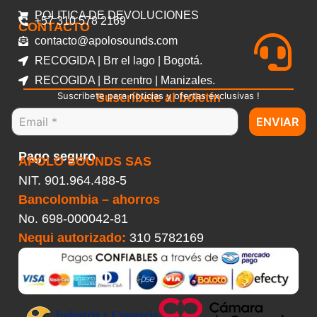
POLITICA DE DEVOLUCIONES
+57 310 578 2169
CONTACTO
contacto@apolosounds.com
RECOGIDA | Brr el lago | Bogotá.
RECOGIDA | Brr centro | Manizales.
Suscribete para noticias y ofertas exclusivas !
Suscríbete al boletín
ENVIAR
Pago seguro
APOLO SOUNDS SAS
NIT. 901.964.488-5
Bancolombia – ahorros
No.
698-000042-81
Nequi autorizado:
310 5782169