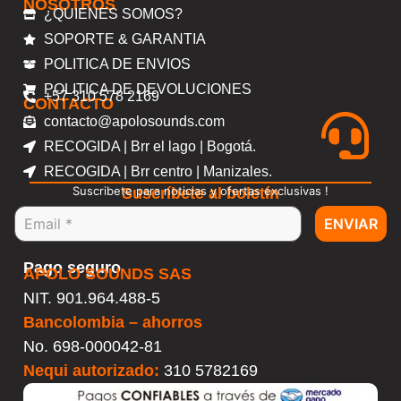
NOSOTROS
¿QUIENES SOMOS?
SOPORTE & GARANTIA
POLITICA DE ENVIOS
POLITICA DE DEVOLUCIONES
+57 310 578 2169
CONTACTO
contacto@apolosounds.com
RECOGIDA | Brr el lago | Bogotá.
RECOGIDA | Brr centro | Manizales.
Suscribete para noticias y ofertas exclusivas !
Suscríbete al boletín
ENVIAR
Pago seguro
APOLO SOUNDS SAS
NIT. 901.964.488-5
Bancolombia – ahorros
No.
698-000042-81
Nequi autorizado:
310 5782169