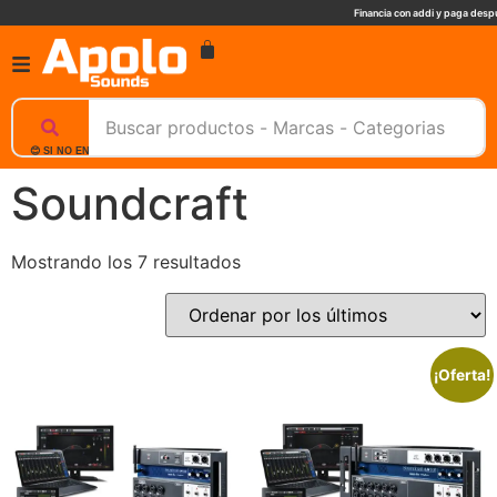
Financia con addi y paga despu
😊 SI NO ENCUENTRAS UN PRODUCTO, NOSOTROS TE AYUDAMOS, ESCRIBENOS. 📲
Soundcraft
Mostrando los 7 resultados
¡Oferta!