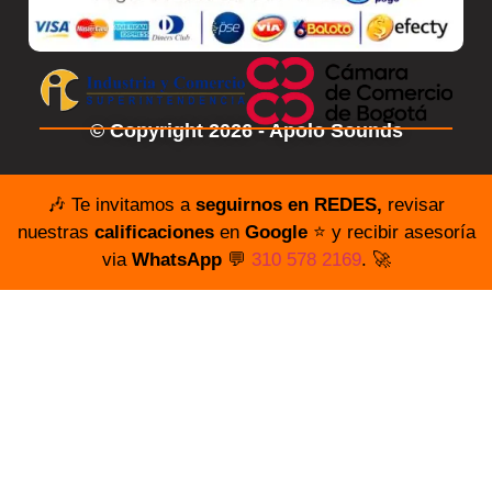
© Copyright 2026 - Apolo Sounds
🎶 Te invitamos a
seguirnos en REDES,
revisar
nuestras
calificaciones
en
Google
⭐️ y recibir asesoría
via
WhatsApp
💬
310 578 2169
. 🚀