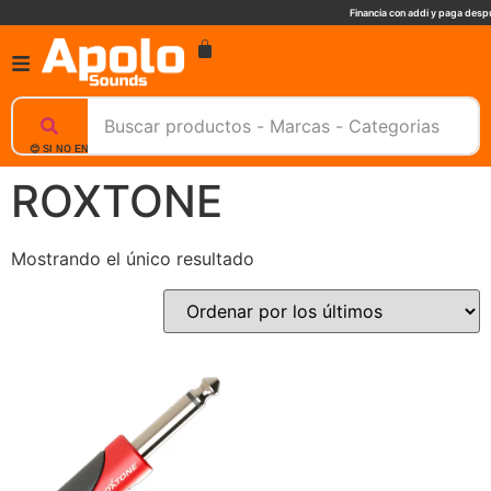
Financia con addi y paga despu
😊 SI NO ENCUENTRAS UN PRODUCTO, NOSOTROS TE AYUDAMOS, ESCRIBENOS. 📲
ROXTONE
Mostrando el único resultado