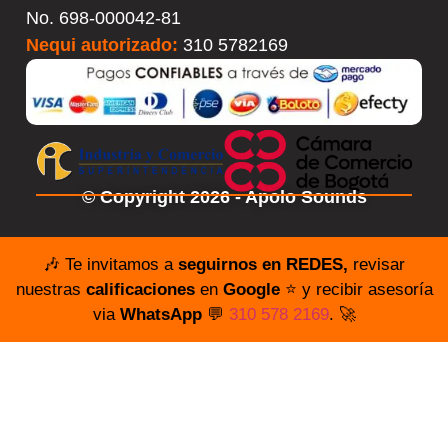
No.
698-000042-81
Nequi autorizado:
310 5782169
© Copyright 2026 - Apolo Sounds
🎶 Te invitamos a
seguirnos en REDES,
revisar
nuestras
calificaciones
en
Google
⭐️ y recibir asesoría
via
WhatsApp
💬
310 578 2169
. 🚀