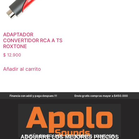
ADAPTADOR
CONVERTIDOR RCA A TS
ROXTONE
$
12.900
Añadir al carrito
Financia con addi y paga despues !!!
Envio gratis compras mayor a $450.000
ADQUIRRE LOS MEJORES PRECIOS
! SUEÑA EN GRANDE, TE MERECES LO MEJOR !