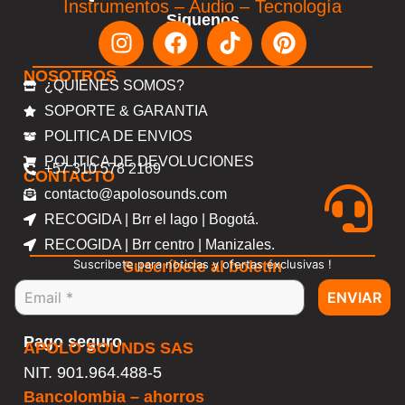
Instrumentos – Audio – Tecnología
Siguenos
NOSOTROS
¿QUIENES SOMOS?
SOPORTE & GARANTIA
POLITICA DE ENVIOS
POLITICA DE DEVOLUCIONES
+57 310 578 2169
CONTACTO
contacto@apolosounds.com
RECOGIDA | Brr el lago | Bogotá.
RECOGIDA | Brr centro | Manizales.
Suscribete para noticias y ofertas exclusivas !
Suscríbete al boletín
ENVIAR
Pago seguro
APOLO SOUNDS SAS
NIT. 901.964.488-5
Bancolombia – ahorros