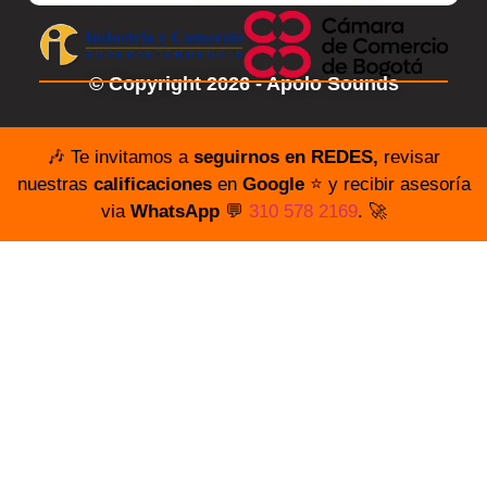
© Copyright 2026 - Apolo Sounds
🎶 Te invitamos a
seguirnos en REDES,
revisar
nuestras
calificaciones
en
Google
⭐️ y recibir asesoría
via
WhatsApp
💬
310 578 2169
. 🚀