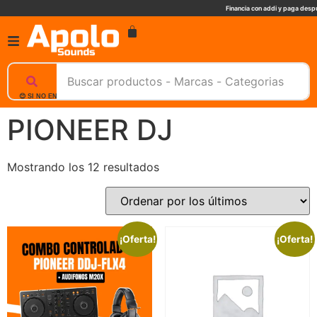
Financia con addi y paga despu
😊 SI NO ENCUENTRAS UN PRODUCTO, NOSOTROS TE AYUDAMOS, ESCRIBENOS. 📲
PIONEER DJ
Mostrando los 12 resultados
¡Oferta!
¡Oferta!