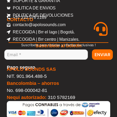
SOPORTE & GARANTIA
POLITICA DE ENVIOS
POLITICA DE DEVOLUCIONES
+57 310 578 2169
CONTACTO
contacto@apolosounds.com
RECOGIDA | Brr el lago | Bogotá.
RECOGIDA | Brr centro | Manizales.
Suscribete para noticias y ofertas exclusivas !
Suscríbete al boletín
ENVIAR
Pago seguro
APOLO SOUNDS SAS
NIT. 901.964.488-5
Bancolombia – ahorros
No.
698-000042-81
Nequi autorizado:
310 5782169