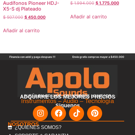
Audífonos Pioneer HDJ-
$
1.994.000
$
1.775.000
X5-S dj Plateado
Añadir al carrito
$
507.000
$
450.000
Añadir al carrito
Financia con addi y paga despues !!!
Envio gratis compras mayor a $450.000
ADQUIRRE LOS MEJORES PRECIOS
! SUEÑA EN GRANDE, TE MERECES LO MEJOR !
Instrumentos – Audio – Tecnología
Siguenos
NOSOTROS
¿QUIENES SOMOS?