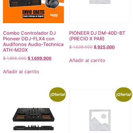
Combo Controlador DJ
PIONEER DJ DM-40D-BT
Pioneer DDJ-FLX4 con
(PRECIO X PAR)
Audífonos Audio-Technica
$
1.038.000
$
925.000
ATH-M20X
$
1.806.000
$
1.699.900
Añadir al carrito
Añadir al carrito
¡Oferta!
¡Oferta!