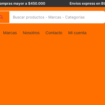
 compras mayor a $450.000
Envios express en B
Marcas
Nosotros
Contacto
Mi cuenta