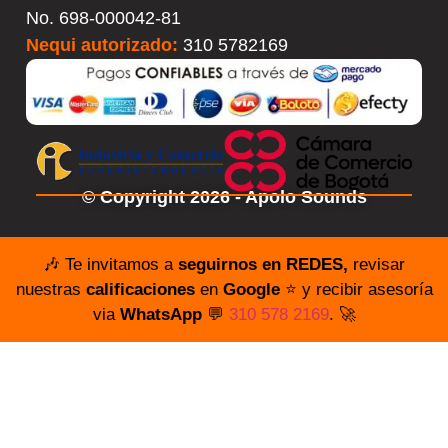
No.
698-000042-81
Nequi autorizado:
310 5782169
© Copyright 2026 - Apolo Sounds
🎶 Te invitamos a
seguirnos en REDES,
revisar
nuestras
calificaciones
en
Google
⭐️ y recibir asesoría
via
WhatsApp
💬
310 578 2169
. 🚀