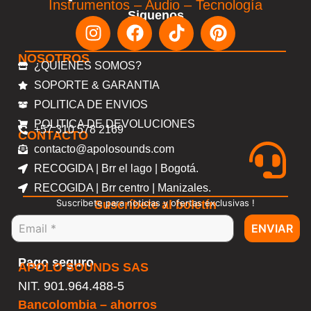
Instrumentos – Audio – Tecnología
Siguenos
NOSOTROS
¿QUIENES SOMOS?
SOPORTE & GARANTIA
POLITICA DE ENVIOS
POLITICA DE DEVOLUCIONES
+57 310 578 2169
CONTACTO
contacto@apolosounds.com
RECOGIDA | Brr el lago | Bogotá.
RECOGIDA | Brr centro | Manizales.
Suscribete para noticias y ofertas exclusivas !
Suscríbete al boletín
ENVIAR
Pago seguro
APOLO SOUNDS SAS
NIT. 901.964.488-5
Bancolombia – ahorros