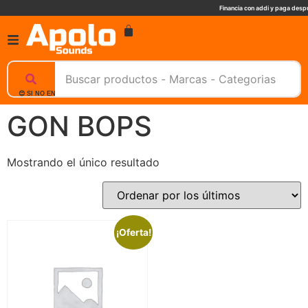
Financia con addi y paga despu
😊 SI NO ENCUENTRAS UN PRODUCTO, NOSOTROS TE AYUDAMOS, ESCRIBENOS. 📲
GON BOPS
Mostrando el único resultado
¡Oferta!