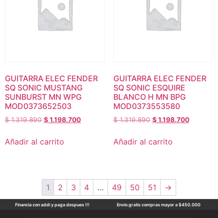
GUITARRA ELEC FENDER
GUITARRA ELEC FENDER
SQ SONIC MUSTANG
SQ SONIC ESQUIRE
SUNBURST MN WPG
BLANCO H MN BPG
MOD0373652503
MOD0373553580
$
1.319.890
$
1.198.700
$
1.319.890
$
1.198.700
Añadir al carrito
Añadir al carrito
1
2
3
4
…
49
50
51
→
Financia con addi y paga despues !!!
Envio gratis compras mayor a $450.000