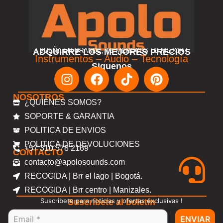
ADQUIRRE LOS MEJORES PRECIOS
! SUEÑA EN GRANDE, TE MERECES LO MEJOR !
Instrumentos – Audio – Tecnología
Siguenos
NOSOTROS
¿QUIENES SOMOS?
SOPORTE & GARANTIA
POLITICA DE ENVIOS
POLITICA DE DEVOLUCIONES
+57 310 578 2169
CONTACTO
contacto@apolosounds.com
RECOGIDA | Brr el lago | Bogotá.
RECOGIDA | Brr centro | Manizales.
Suscribete para noticias y ofertas exclusivas !
Suscríbete al boletín
ENVIAR