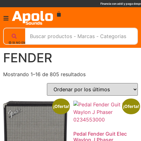
Financia con addi y paga despu
😊 SI NO ENCUENTRAS UN PRODUCTO, NOSOTROS TE AYUDAMOS, ESCRIBENOS. 📲
FENDER
Mostrando 1–16 de 805 resultados
¡Oferta!
¡Oferta!
Pedal Fender Guit Elec
Waylon J Phaser