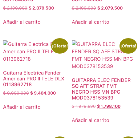
$
2.190.000
$
2.079.500
$
2.190.000
$
2.079.500
Añadir al carrito
Añadir al carrito
¡Oferta!
¡Oferta!
Guitarra Electrica Fender
American PRO II TELE DLX
GUITARRA ELEC FENDER
0113962718
SQ AFF STRAT FMT
NEGRO HSS MN BPG
$
9.900.000
$
9.404.000
MOD0378153539
Añadir al carrito
$
1.979.890
$
1.798.100
Añadir al carrito