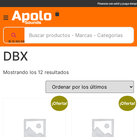
Financia con addi y paga despu
😊 SI NO ENCUENTRAS UN PRODUCTO, NOSOTROS TE AYUDAMOS, ESCRIBENOS. 📲
DBX
Mostrando los 12 resultados
¡Oferta!
¡Oferta!