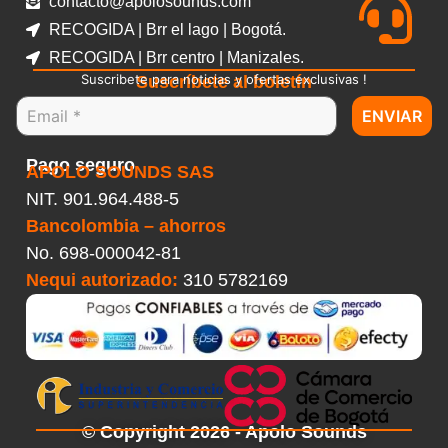
contacto@apolosounds.com
RECOGIDA | Brr el lago | Bogotá.
RECOGIDA | Brr centro | Manizales.
Suscribete para noticias y ofertas exclusivas !
Suscríbete al boletín
ENVIAR
Pago seguro
APOLO SOUNDS SAS
NIT. 901.964.488-5
Bancolombia – ahorros
No.
698-000042-81
Nequi autorizado:
310 5782169
© Copyright 2026 - Apolo Sounds