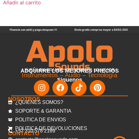
Añadir al carrito
Financia con addi y paga despues !!!
Envio gratis compras mayor a $450.000
ADQUIRRE LOS MEJORES PRECIOS
! SUEÑA EN GRANDE, TE MERECES LO MEJOR !
Instrumentos – Audio – Tecnología
Siguenos
NOSOTROS
¿QUIENES SOMOS?
SOPORTE & GARANTIA
POLITICA DE ENVIOS
POLITICA DE DEVOLUCIONES
+57 310 578 2169
CONTACTO