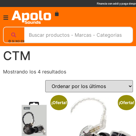
Financia con addi y paga despu
😊 SI NO ENCUENTRAS UN PRODUCTO, NOSOTROS TE AYUDAMOS, ESCRIBENOS. 📲
CTM
Mostrando los 4 resultados
¡Oferta!
¡Oferta!