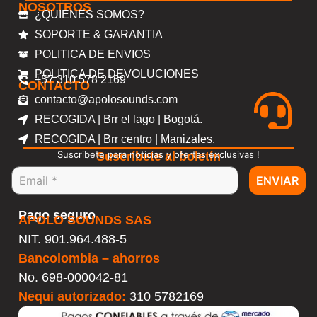
NOSOTROS
¿QUIENES SOMOS?
SOPORTE & GARANTIA
POLITICA DE ENVIOS
POLITICA DE DEVOLUCIONES
+57 310 578 2169
CONTACTO
contacto@apolosounds.com
RECOGIDA | Brr el lago | Bogotá.
RECOGIDA | Brr centro | Manizales.
Suscribete para noticias y ofertas exclusivas !
Suscríbete al boletín
ENVIAR
Pago seguro
APOLO SOUNDS SAS
NIT. 901.964.488-5
Bancolombia – ahorros
No.
698-000042-81
Nequi autorizado:
310 5782169