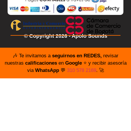
© Copyright 2026 - Apolo Sounds
🎶 Te invitamos a
seguirnos en REDES,
revisar
nuestras
calificaciones
en
Google
⭐️ y recibir asesoría
via
WhatsApp
💬
310 578 2169
. 🚀