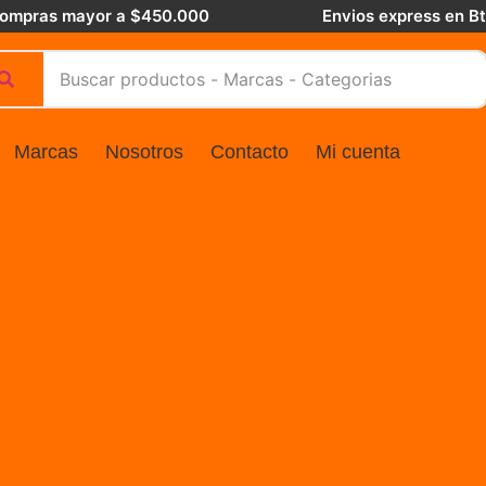
 compras mayor a $450.000
Envios express en B
Marcas
Nosotros
Contacto
Mi cuenta