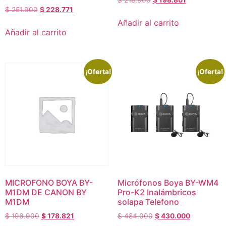
$
218.900
$
198.801
$
251.900
$
228.771
Añadir al carrito
Añadir al carrito
¡Oferta!
¡Oferta!
MICROFONO BOYA BY-
Micrófonos Boya BY-WM4
M1DM DE CANON BY
Pro-K2 Inalámbricos
M1DM
solapa Telefono
$
196.900
$
178.821
$
484.000
$
430.000