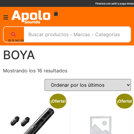
Financia con addi y paga despu
😊 SI NO ENCUENTRAS UN PRODUCTO, NOSOTROS TE AYUDAMOS, ESCRIBENOS. 📲
BOYA
Mostrando los 16 resultados
¡Oferta!
¡Oferta!