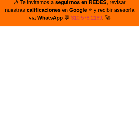
🎶 Te invitamos a
seguirnos en REDES,
revisar
nuestras
calificaciones
en
Google
⭐️ y recibir asesoría
via
WhatsApp
💬
310 578 2169
. 🚀