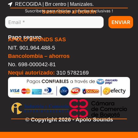
RECOGIDA | Brr centro | Manizales.
Suscribete para noticias y ofertas exclusivas !
Suscríbete al boletín
ENVIAR
Pago seguro
APOLO SOUNDS SAS
NIT. 901.964.488-5
Bancolombia – ahorros
No.
698-000042-81
Nequi autorizado:
310 5782169
© Copyright 2026 - Apolo Sounds