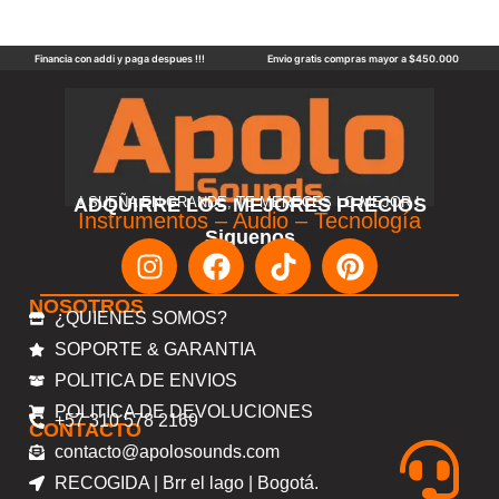
Financia con addi y paga despues !!!
Envio gratis compras mayor a $450.000
ADQUIRRE LOS MEJORES PRECIOS
! SUEÑA EN GRANDE, TE MERECES LO MEJOR !
Instrumentos – Audio – Tecnología
Siguenos
NOSOTROS
¿QUIENES SOMOS?
SOPORTE & GARANTIA
POLITICA DE ENVIOS
POLITICA DE DEVOLUCIONES
+57 310 578 2169
CONTACTO
contacto@apolosounds.com
RECOGIDA | Brr el lago | Bogotá.