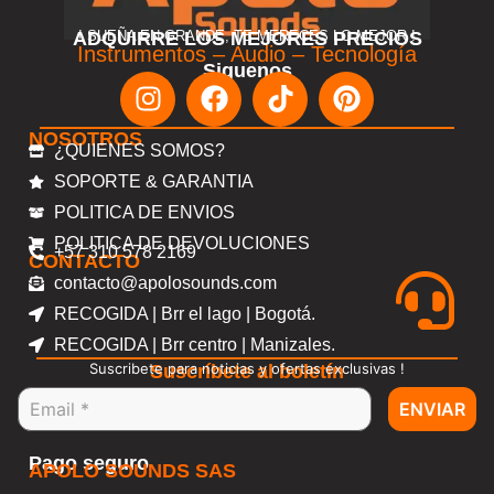
ADQUIRRE LOS MEJORES PRECIOS
! SUEÑA EN GRANDE, TE MERECES LO MEJOR !
Instrumentos – Audio – Tecnología
Siguenos
NOSOTROS
¿QUIENES SOMOS?
SOPORTE & GARANTIA
POLITICA DE ENVIOS
POLITICA DE DEVOLUCIONES
+57 310 578 2169
CONTACTO
contacto@apolosounds.com
RECOGIDA | Brr el lago | Bogotá.
RECOGIDA | Brr centro | Manizales.
Suscribete para noticias y ofertas exclusivas !
Suscríbete al boletín
ENVIAR
Pago seguro
APOLO SOUNDS SAS