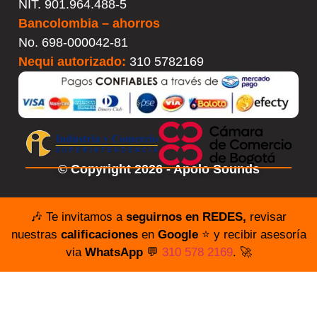
NIT. 901.964.488-5
Bancolombia – ahorros
No.
698-000042-81
Nequi autorizado:
310 5782169
© Copyright 2026 - Apolo Sounds
🎶 Te invitamos a
seguirnos en REDES,
revisar
nuestras
calificaciones
en
Google
⭐️ y recibir asesoría
via
WhatsApp
💬
310 578 2169
. 🚀