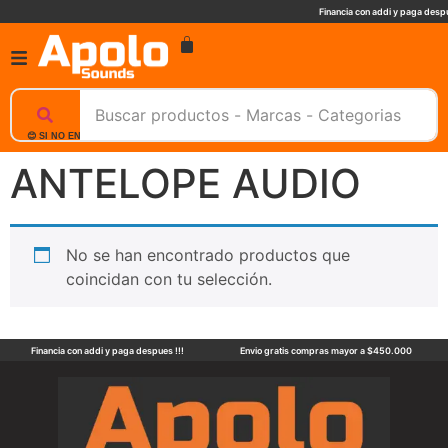
Financia con addi y paga despu
😊 SI NO ENCUENTRAS UN PRODUCTO, NOSOTROS TE AYUDAMOS, ESCRIBENOS. 📲
ANTELOPE AUDIO
No se han encontrado productos que
coincidan con tu selección.
Financia con addi y paga despues !!!
Envio gratis compras mayor a $450.000