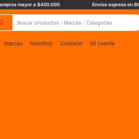
 compras mayor a $450.000
Envios express en B
Marcas
Nosotros
Contacto
Mi cuenta